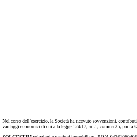
Nel corso dell’esercizio, la Società ha ricevuto sovvenzioni, contributi
vantaggi economici di cui alla legge 124/17, art.1, comma 25, pari a 
SOLGESTIM
soluzioni e gestioni immobiliare | P.IVA 04361