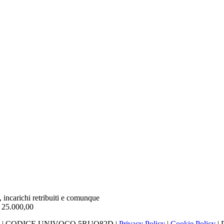
, incarichi retribuiti e comunque
€ 25.000,00
060405 | CODICE UNIVOCO 5RUO82D |
Privacy Policy
|
Cookie Policy
| 