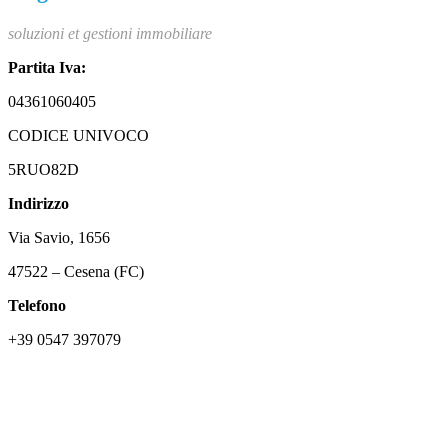
soluzioni et gestioni immobiliare
Partita Iva:
04361060405
CODICE UNIVOCO
5RUO82D
Indirizzo
Via Savio, 1656
47522 – Cesena (FC)
Telefono
+39 0547 397079