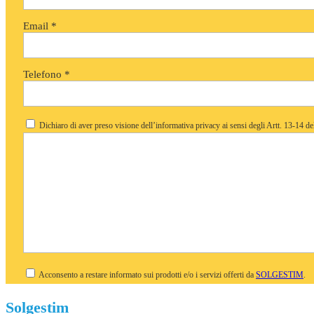
Email *
Telefono *
Dichiaro di aver preso visione dell’informativa privacy ai sensi degli Artt. 13-14 
Acconsento a restare informato sui prodotti e/o i servizi offerti da
SOLGESTIM
.
Solgestim